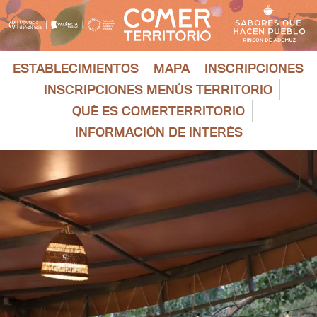
Saltar
al
contenido
ESTABLECIMIENTOS
MAPA
INSCRIPCIONES
INSCRIPCIONES MENÚS TERRITORIO
QUÉ ES COMERTERRITORIO
INFORMACIÓN DE INTERÉS
Ver
imagen
más
grande