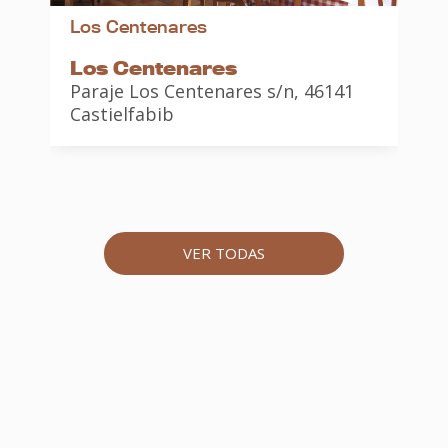
Los Centenares
Los Centenares
Paraje Los Centenares s/n, 46141
C
Castielfabib
2
VER TODAS